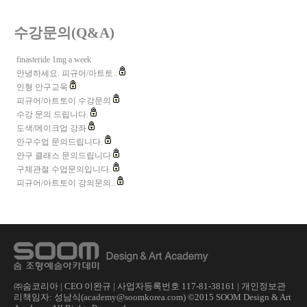
수강문의(Q&A)
finasteride 1mg a week
안녕하세요. 피규어/아트토..
인형 안구교욱
피규어/아트토이 수강문의
수강 문의 드립니다.
도색/메이크업 강좌
안구수업 문의드립니다.
안구 클래스 문의드립니다
구체관절 수업문의입니다.
피규어/아트토이 강의문의..
㈜숨코리아 | CEO 이완규 | 사업자등록번호 117-81-38161 | 개인정보관
리책임자: 성남식(academy@soomkorea.com) ©2015 SOOM Design & Art